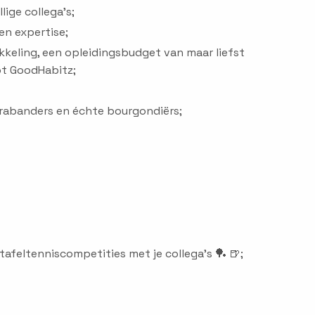
ige collega's;
en expertise;
ikkeling, een opleidingsbudget van maar liefst
ot GoodHabitz;
 Brabanders en échte bourgondiërs;
 tafeltenniscompetities met je collega’s 🏓 🍺;