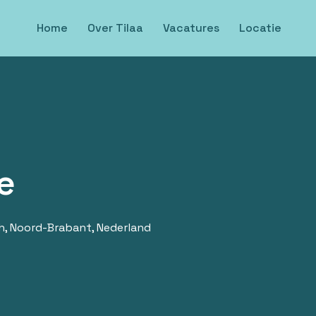
Home
Over Tilaa
Vacatures
Locatie
e
h
,
Noord-Brabant
,
Nederland