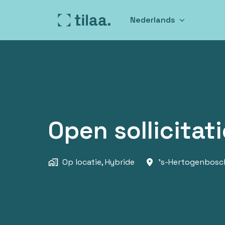
Overslaan
naar
Nederlands
Homepagina
content
Open sollicitati
Op locatie, Hybride
's-Hertogenbosc